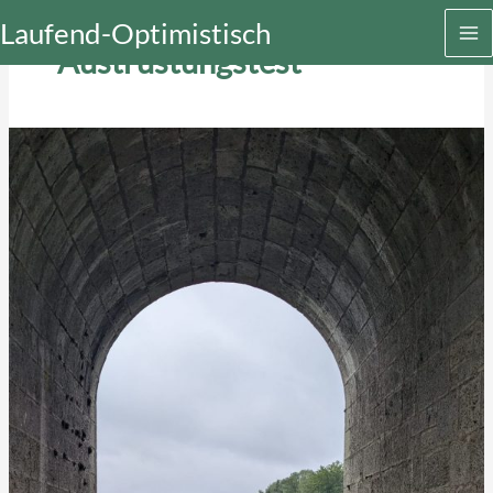
Zum
Laufend-Optimistisch
Inhalt
Austrüstungstest
springen