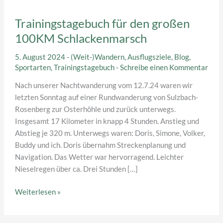
Trainingstagebuch für den großen
100KM Schlackenmarsch
5. August 2024
-
(Weit-)Wandern
,
Ausflugsziele
,
Blog
,
Sportarten
,
Trainingstagebuch
-
Schreibe einen Kommentar
Nach unserer Nachtwanderung vom 12.7.24 waren wir
letzten Sonntag auf einer Rundwanderung von Sulzbach-
Rosenberg zur Osterhöhle und zurück unterwegs.
Insgesamt 17 Kilometer in knapp 4 Stunden. Anstieg und
Abstieg je 320 m. Unterwegs waren: Doris, Simone, Volker,
Buddy und ich. Doris übernahm Streckenplanung und
Navigation. Das Wetter war hervorragend. Leichter
Nieselregen über ca. Drei Stunden […]
Trainingstagebuch
Weiterlesen »
für
den